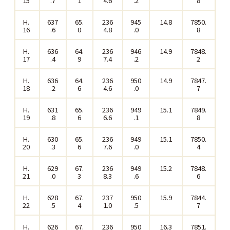
15
.7
1
4.6
.2
8
H.
637
65.
236
945
14.8
7850.
16
.6
0
4.8
.0
8
H.
636
64.
236
946
14.9
7848.
17
.4
9
7.4
.2
2
H.
636
64.
236
950
14.9
7847.
18
.2
6
4.6
.0
7
H.
631
65.
236
949
15.1
7849.
19
.8
6
6.6
.1
8
H.
630
65.
236
949
15.1
7850.
20
.3
6
7.6
.0
4
H.
629
67.
236
949
15.2
7848.
21
.0
3
8.3
.6
6
H.
628
67.
237
950
15.9
7844.
22
.5
4
1.0
.5
7
H.
626
67.
236
950
16.3
7851.