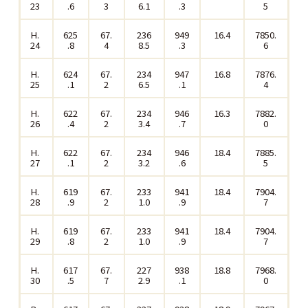
23
.6
3
6.1
.3
5
H.
625
67.
236
949
16.4
7850.
24
.8
4
8.5
.3
6
H.
624
67.
234
947
16.8
7876.
25
.1
2
6.5
.1
4
H.
622
67.
234
946
16.3
7882.
26
.4
2
3.4
.7
0
H.
622
67.
234
946
18.4
7885.
27
.1
2
3.2
.6
5
H.
619
67.
233
941
18.4
7904.
28
.9
2
1.0
.9
7
H.
619
67.
233
941
18.4
7904.
29
.8
2
1.0
.9
7
H.
617
67.
227
938
18.8
7968.
30
.5
7
2.9
.1
0