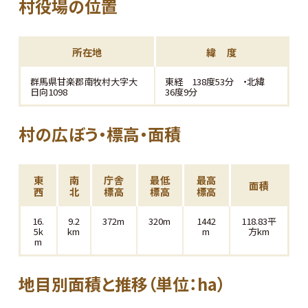
村役場の位置
所在地
緯 度
群馬県甘楽郡南牧村大字大
東経 138度53分 ・北緯
日向1098
36度9分
村の広ぼう・標高・面積
東
南
庁舎
最低
最高
面積
西
北
標高
標高
標高
16.
9.2
372m
320m
1442
118.83平
5k
km
m
方km
m
地目別面積と推移（単位：ha）