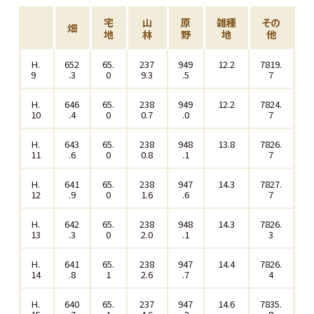
宅
山
原
雑種
その
畑
地
林
野
地
他
H.
652
65.
237
949
12.2
7819.
9
.3
0
9.3
.5
7
H.
646
65.
238
949
12.2
7824.
10
.4
0
0.7
.0
7
H.
643
65.
238
948
13.8
7826.
11
.6
0
0.8
.1
7
H.
641
65.
238
947
14.3
7827.
12
.9
0
1.6
.6
7
H.
642
65.
238
948
14.3
7826.
13
.3
0
2.0
.1
3
H.
641
65.
238
947
14.4
7826.
14
.8
1
2.6
.7
4
H.
640
65.
237
947
14.6
7835.