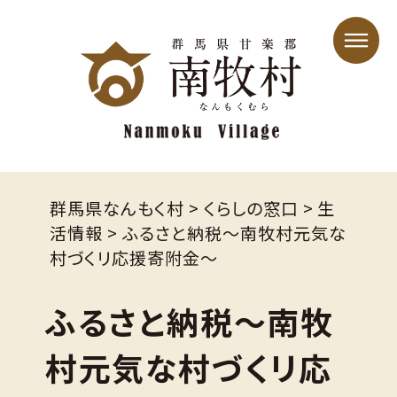
群馬県なんもく村
>
くらしの窓口
>
生
活情報
>
ふるさと納税～南牧村元気な
村づくリ応援寄附金～
ふるさと納税～南牧
村元気な村づくリ応