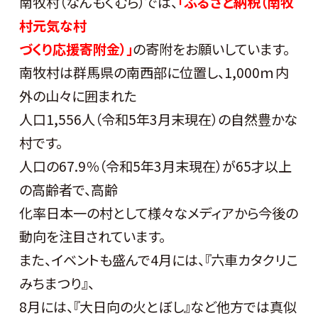
南牧村（なんもくむら）では、
「
ふるさと納税（南牧
村元気な村
づくり応援寄附金）」
の寄附をお願いしています。
南牧村は群馬県の南西部に位置し、1,000ｍ内
外の山々に囲まれた
人口1,556人（令和5年3月末現在）の自然豊かな
村です。
人口の67.9％（令和5年3月末現在）が65才以上
の高齢者で、高齢
化率日本一の村として様々なメディアから今後の
動向を注目されています。
また、イベントも盛んで4月には、『六車カタクリこ
みちまつり』、
8月には、『大日向の火とぼし』など他方では真似