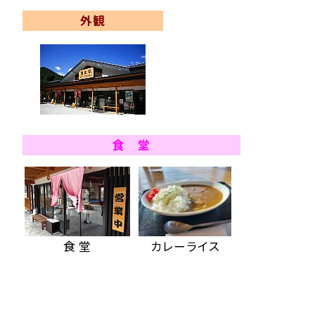
外観
食 堂
食 堂
カレーライス