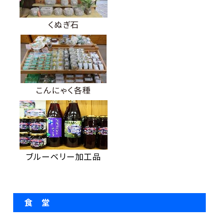
くぬぎ石
こんにゃく各種
ブルーベリー加工品
食 堂