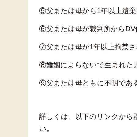
⑤父または母から1年以上遺
⑥父または母が裁判所からDV
⑦父または母が1年以上拘禁
⑧婚姻によらないで生まれた
⑨父または母ともに不明であ
詳しくは、以下のリンクから
い。