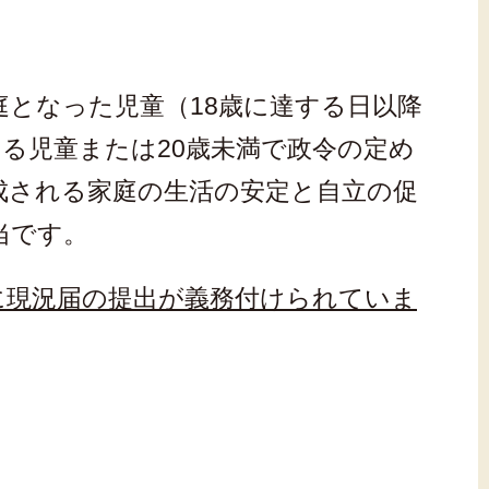
となった児童（18歳に達する日以降
ある児童または20歳未満で政令の定め
成される家庭の生活の安定と自立の促
当です。
に現況届の提出が義務付けられていま