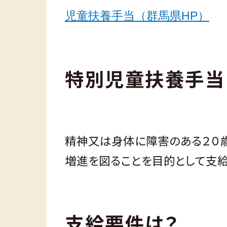
児童扶養手当（群馬県HP）
（
特別児童扶養手当
精神又は身体に障害のある２０
増進を図ることを目的として支給
支給要件は？